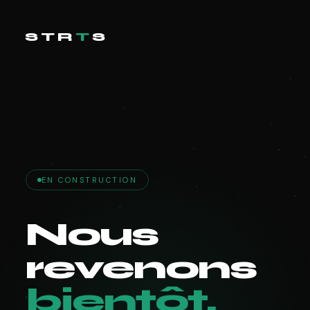
STR
T
S
EN CONSTRUCTION
Nous
revenons
bientôt.